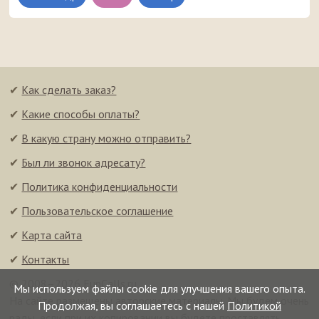
✔
Как сделать заказ?
✔
Какие способы оплаты?
✔
В какую страну можно отправить?
✔
Был ли звонок адресату?
✔
Политика конфиденциальности
✔
Пользовательское соглашение
✔
Карта сайта
✔
Контакты
© 2008–2026 FunCalls.ru
Мы используем файлы cookie для улучшения вашего опыта.
На сайте размещены авторские материалы. Мы будем очень
Продолжая, вы соглашаетесь с нашей
Политикой
рады, если при их копировании вы будете проставлять