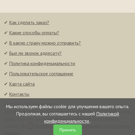
✔
Как сделать заказ?
✔
Какие способы оплаты?
✔
В какую страну можно отправить?
✔
Был ли звонок адресату?
✔
Политика конфиденциальности
✔
Пользовательское соглашение
✔
Карта сайта
✔
Контакты
© 2008–2026 FunCalls.ru
Мы используем файлы cookie для улучшения вашего опыта.
На сайте размещены авторские материалы. Мы будем очень
Продолжая, вы соглашаетесь с нашей
Политикой
рады, если при их копировании вы будете проставлять
конфиденциальности
.
ссылку! 😉
Everonvax — центр вакцинации и педиатрии в
Принять
Москве