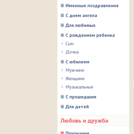
Именные поздравления
С днем ангела
Для любимых
С рождением ребенка
Сын
Дочка
С юбилеем
Мужчине
Женщине
Музыкальные
С прошедшим
Для детей
Любовь и дружба
Признания