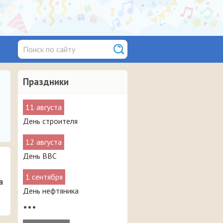
Праздники
11 августа
День строителя
12 августа
День ВВС
1 сентября
а
День нефтяника
•••