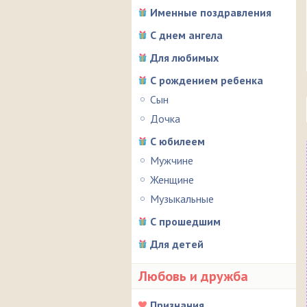
Именные поздравления
С днем ангела
Для любимых
С рождением ребенка
Сын
Дочка
С юбилеем
Мужчине
Женщине
Музыкальные
С прошедшим
Для детей
Любовь и дружба
Признания