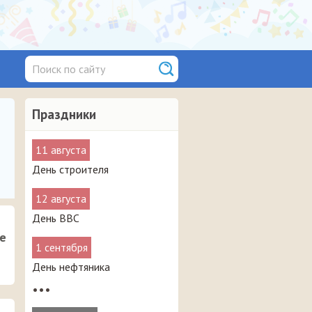
Праздники
11 августа
День строителя
12 августа
День ВВС
е
1 сентября
День нефтяника
•••