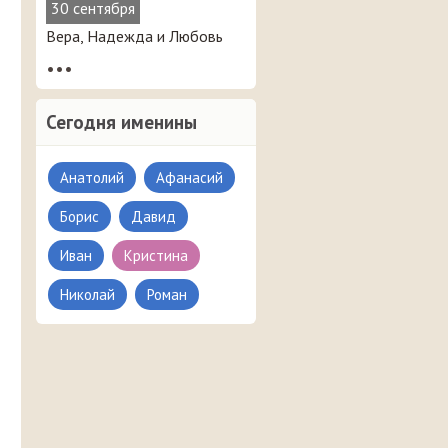
30 сентября
Вера, Надежда и Любовь
•••
Сегодня именины
Анатолий
Афанасий
Борис
Давид
Иван
Кристина
Николай
Роман