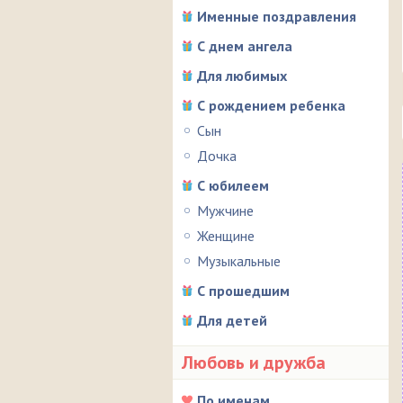
Именные поздравления
С днем ангела
Для любимых
С рождением ребенка
Сын
Дочка
С юбилеем
Мужчине
Женщине
Музыкальные
С прошедшим
Для детей
Любовь и дружба
По именам