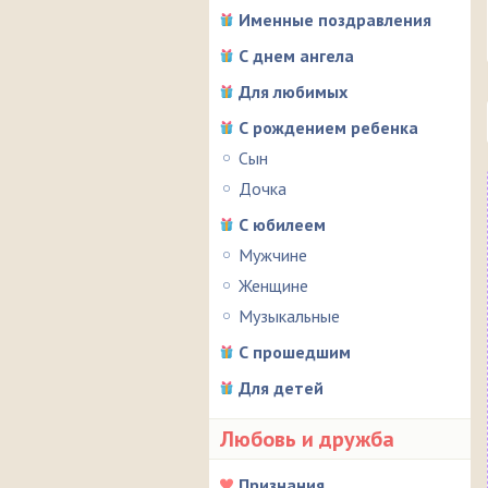
Именные поздравления
С днем ангела
Для любимых
С рождением ребенка
Сын
Дочка
С юбилеем
Мужчине
Женщине
Музыкальные
С прошедшим
Для детей
Любовь и дружба
Признания