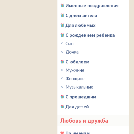
Именные поздравления
С днем ангела
Для любимых
С рождением ребенка
Сын
Дочка
С юбилеем
Мужчине
Женщине
Музыкальные
С прошедшим
Для детей
Любовь и дружба
По именам