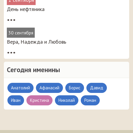
День нефтяника
•••
30 сентября
Вера, Надежда и Любовь
•••
Сегодня именины
Анатолий
Афанасий
Борис
Давид
Иван
Кристина
Николай
Роман