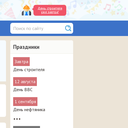
День строителя
уже завтра!
Праздники
Завтра
День строителя
12 августа
День ВВС
1 сентября
День нефтяника
•••