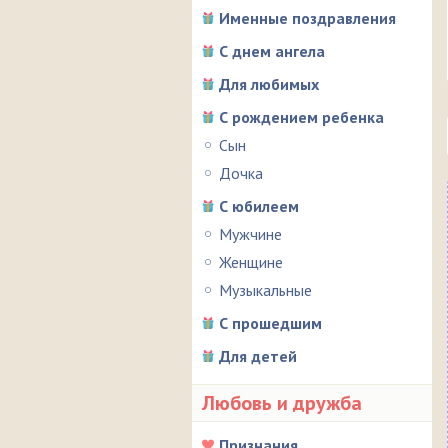
Именные поздравления
С днем ангела
Для любимых
С рождением ребенка
Сын
Дочка
С юбилеем
Мужчине
Женщине
Музыкальные
С прошедшим
Для детей
Любовь и дружба
Признания