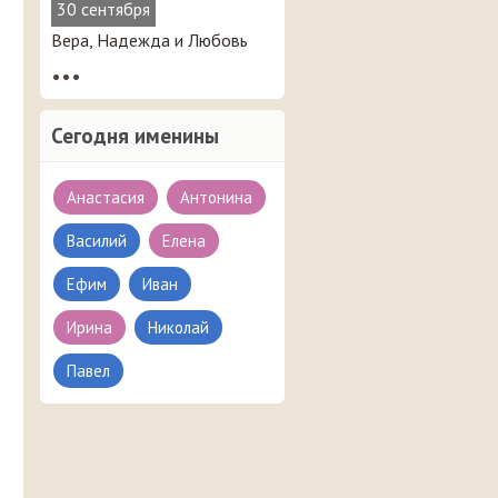
30 сентября
Вера, Надежда и Любовь
•••
Сегодня именины
Анастасия
Антонина
Василий
Елена
Ефим
Иван
Ирина
Николай
Павел