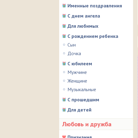
Именные поздравления
С днем ангела
Для любимых
С рождением ребенка
Сын
Дочка
С юбилеем
Мужчине
Женщине
Музыкальные
С прошедшим
Для детей
Любовь и дружба
Признания