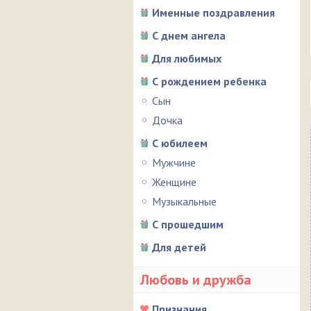
Именные поздравления
С днем ангела
Для любимых
С рождением ребенка
Сын
Дочка
С юбилеем
Мужчине
Женщине
Музыкальные
С прошедшим
Для детей
Любовь и дружба
Признания