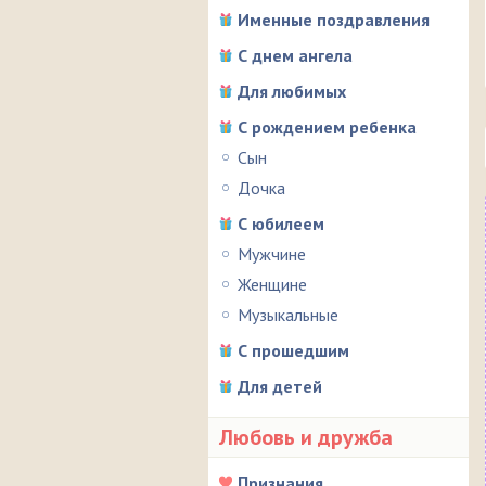
Именные поздравления
С днем ангела
Для любимых
С рождением ребенка
Сын
Дочка
С юбилеем
Мужчине
Женщине
Музыкальные
С прошедшим
Для детей
Любовь и дружба
Признания