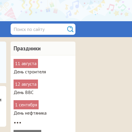
Праздники
11 августа
День строителя
12 августа
День ВВС
и
1 сентября
День нефтяника
•••