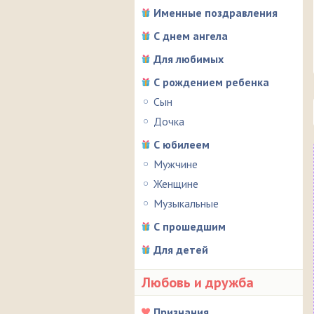
Именные поздравления
С днем ангела
Для любимых
С рождением ребенка
Сын
Дочка
С юбилеем
Мужчине
Женщине
Музыкальные
С прошедшим
Для детей
Любовь и дружба
Признания