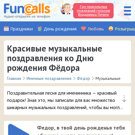
Топ прикольных
пожеланий голосом
Владимира Путина
Праздники
День рождения
Любовь
Розыгры
Красивые музыкальные
поздравления ко Дню
рождения Фёдора
Главная
Именные поздравления
Фёдор
Музыкальные
Поздравительная песня для именинника — красивый
⇣
подарок! Зная это, мы записали для вас множество
шикарных музыкальных поздравлений, чтобы вы могли
удивить и порадовать вашего друга или знакомого с
именем Фёдор в день его рождения.
Федор, в твой день рожденья тебя