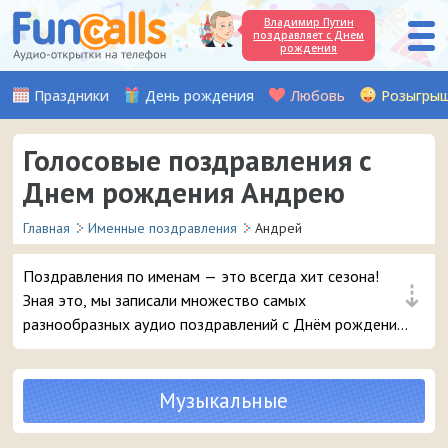
Владимир Путин
поздравляет с Днем
рождения
Праздники
День рождения
Любовь
Розыгры
Голосовые поздравления с
Днем рождения Андрею
Главная
Именные поздравления
Андрей
Поздравления по именам — это всегда хит сезона!
⇣
Зная это, мы записали множество самых
разнообразных аудио поздравлений с Днём рождения,
чтобы вы могли с выдумкой поздравить вашего друга
или знакомого с именем Андрей. Выбирайте лучшее
поздравление и в 3 клика отправляйте его на телефон
Музыкальные
парню.