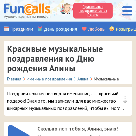
Прикольные
поздравления от
Путина
Праздники
День рождения
Любовь
Розыгры
Красивые музыкальные
поздравления ко Дню
рождения Алины
Главная
Именные поздравления
Алина
Музыкальные
Поздравительная песня для именинницы — красивый
⇣
подарок! Зная это, мы записали для вас множество
шикарных музыкальных поздравлений, чтобы вы могли
удивить и порадовать вашу подругу или знакомую с
именем Алина в день её рождения.
Сколько лет тебя я, Алина, знаю!