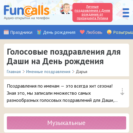
Личные
поздравления с Днем
рождения от
президента Путина
Праздники
День рождения
Любовь
Розыгры
Голосовые поздравления для
Даши на День рождения
Главная
Именные поздравления
Дарья
Поздравления по именам — это всегда хит сезона!
⇣
Зная это, мы записали множество самых
разнообразных голосовых поздравлений для Даши,
чтобы вы могли с выдумкой поздравить с Днём
рождения вашу подругу, любимую женщину или
знакомую девочку с таким именем. Выбирайте самое
Музыкальные
красивое аудио поздравление и в 3 клика отправляйте