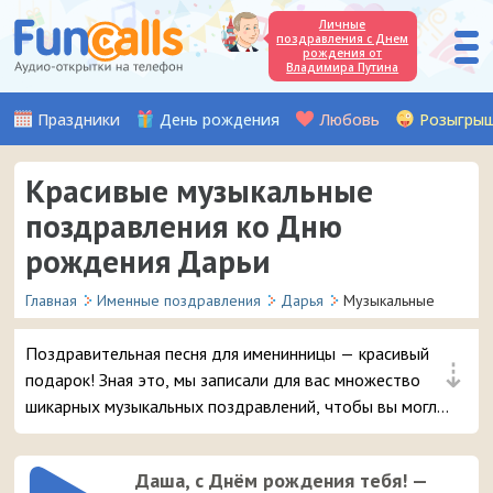
Личные
поздравления с Днем
рождения от
Владимира Путина
Праздники
День рождения
Любовь
Розыгры
Красивые музыкальные
поздравления ко Дню
рождения Дарьи
Главная
Именные поздравления
Дарья
Музыкальные
Поздравительная песня для именинницы — красивый
⇣
подарок! Зная это, мы записали для вас множество
шикарных музыкальных поздравлений, чтобы вы могли
удивить и порадовать вашу подругу или знакомую с
именем Дарья в день её рождения.
Даша, с Днём рождения тебя! —