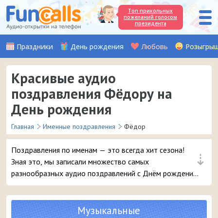
Топ прикольных
пожеланий голосом
президента
Праздники
День рождения
Любовь
Розыгры
Красивые аудио
поздравления Фёдору на
День рождения
Главная
Именные поздравления
Фёдор
Поздравления по именам — это всегда хит сезона!
⇣
Зная это, мы записали множество самых
разнообразных аудио поздравлений с Днём рождения,
чтобы вы могли с выдумкой поздравить вашего друга
или знакомого с именем Фёдор. Выбирайте лучшее
поздравление и в 3 клика отправляйте его на телефон
Музыкальные