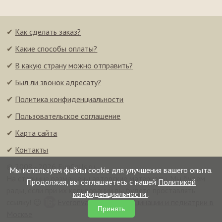
✔
Как сделать заказ?
✔
Какие способы оплаты?
✔
В какую страну можно отправить?
✔
Был ли звонок адресату?
✔
Политика конфиденциальности
✔
Пользовательское соглашение
✔
Карта сайта
✔
Контакты
© 2008–2026 FunCalls.ru
Мы используем файлы cookie для улучшения вашего опыта.
На странице размещены авторские материалы. Мы будем
Продолжая, вы соглашаетесь с нашей
Политикой
рады, если при их копировании вы будете проставлять
конфиденциальности
.
ссылку! 😉
Everonvax — центр вакцинации и педиатрии в
Принять
Москве