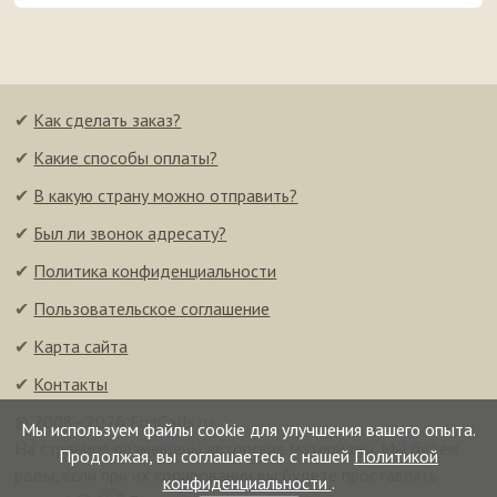
✔
Как сделать заказ?
✔
Какие способы оплаты?
✔
В какую страну можно отправить?
✔
Был ли звонок адресату?
✔
Политика конфиденциальности
✔
Пользовательское соглашение
✔
Карта сайта
✔
Контакты
© 2008–2026 FunCalls.ru
Мы используем файлы cookie для улучшения вашего опыта.
На странице размещены авторские материалы. Мы будем
Продолжая, вы соглашаетесь с нашей
Политикой
рады, если при их копировании вы будете проставлять
конфиденциальности
.