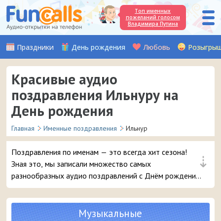
Топ именных
пожеланий голосом
Владимира Путина
Праздники
День рождения
Любовь
Розыгры
Красивые аудио
поздравления Ильнуру на
День рождения
Главная
Именные поздравления
Ильнур
Поздравления по именам — это всегда хит сезона!
⇣
Зная это, мы записали множество самых
разнообразных аудио поздравлений с Днём рождения,
чтобы вы могли с выдумкой поздравить вашего друга
или знакомого с именем Ильнур. Выбирайте лучшее
поздравление и в 3 клика отправляйте его на телефон
Музыкальные