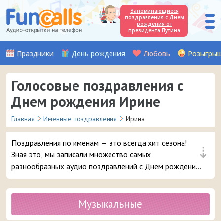
Запоминающиеся
поздравления с Днем
рождения от
президента Путина
Праздники
День рождения
Любовь
Розыгры
Голосовые поздравления с
Днем рождения Ирине
Главная
Именные поздравления
Ирина
Поздравления по именам — это всегда хит сезона!
⇣
Зная это, мы записали множество самых
разнообразных аудио поздравлений с Днём рождения,
чтобы вы могли с выдумкой поздравить вашу подругу
или знакомую с именем Ирина. Выбирайте лучшее
поздравление и в 3 клика отправляйте его на телефон
Музыкальные
девушке.