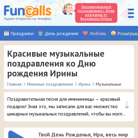
Запоминающиеся
поздравления с Днем
рождения от
Владимира Путина
Праздники
День рождения
Любовь
Розыгры
Красивые музыкальные
поздравления ко Дню
рождения Ирины
Главная
Именные поздравления
Ирина
Музыкальные
Поздравительная песня для именинницы — красивый
⇣
подарок! Зная это, мы записали для вас множество
шикарных музыкальных поздравлений, чтобы вы могли
удивить и порадовать вашу подругу или знакомую с
именем Ирина в день её рождения.
Твой День Рожденья, Ира, весь мир