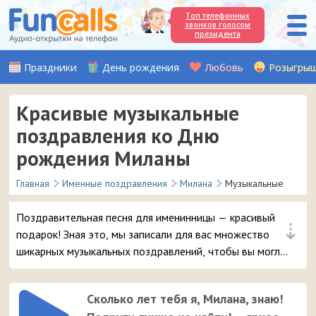
Топ телефонных
звонков голосом
президента
Праздники
День рождения
Любовь
Розыгры
Красивые музыкальные
поздравления ко Дню
рождения Миланы
Главная
Именные поздравления
Милана
Музыкальные
Поздравительная песня для именинницы — красивый
⇣
подарок! Зная это, мы записали для вас множество
шикарных музыкальных поздравлений, чтобы вы могли
удивить и порадовать вашу подругу или знакомую с
именем Милана в день её рождения.
Сколько лет тебя я, Милана, знаю!