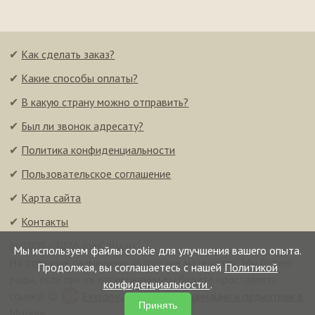
✔
Как сделать заказ?
✔
Какие способы оплаты?
✔
В какую страну можно отправить?
✔
Был ли звонок адресату?
✔
Политика конфиденциальности
✔
Пользовательское соглашение
✔
Карта сайта
✔
Контакты
© 2008–2026 FunCalls.ru
Мы используем файлы cookie для улучшения вашего опыта.
На странице размещены авторские материалы. Мы будем
Продолжая, вы соглашаетесь с нашей
Политикой
рады, если при их копировании вы будете проставлять
конфиденциальности
.
ссылку! 😉
Everonvax — центр вакцинации и педиатрии в
Принять
Москве