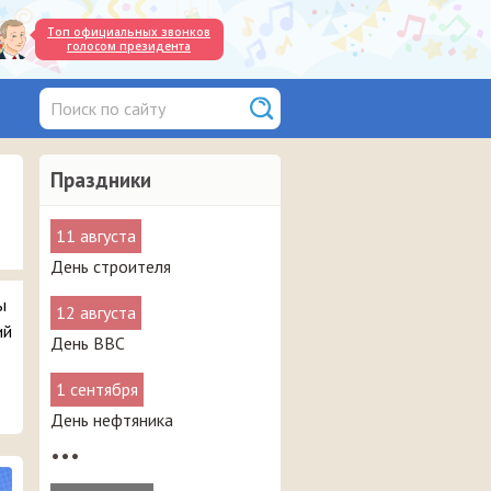
Топ официальных звонков
голосом президента
Праздники
11 августа
День строителя
ы
12 августа
ий
День ВВС
1 сентября
День нефтяника
•••