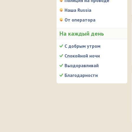
Полиция на проводе
Наша Russia
От оператора
На каждый день
С добрым утром
Спокойной ночи
Выздоравливай
Благодарности