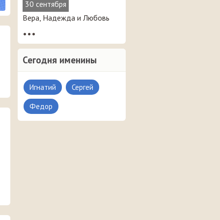
30 сентября
Вера, Надежда и Любовь
•••
Сегодня именины
Игнатий
Сергей
Федор