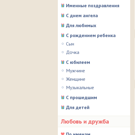
Именные поздравления
С днем ангела
Для любимых
С рождением ребенка
Сын
Дочка
С юбилеем
Мужчине
Женщине
Музыкальные
С прошедшим
Для детей
Любовь и дружба
По именам