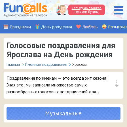
Топ аудио звонков
голосом Путина
Праздники
День рождения
Любовь
Розыгры
Голосовые поздравления для
Ярослава на День рождения
Главная
Именные поздравления
Ярослав
Поздравления по именам — это всегда хит сезона!
⇣
Зная это, мы записали множество самых
разнообразных голосовых поздравлений для
Ярослава, чтобы вы могли с выдумкой поздравить с
Днём рождения вашего друга, любимого мужчину или
знакомого мальчика с таким именем. Выбирайте самое
Музыкальные
красивое аудио поздравление и в 3 клика отправляйте
его на мобильный телефон.