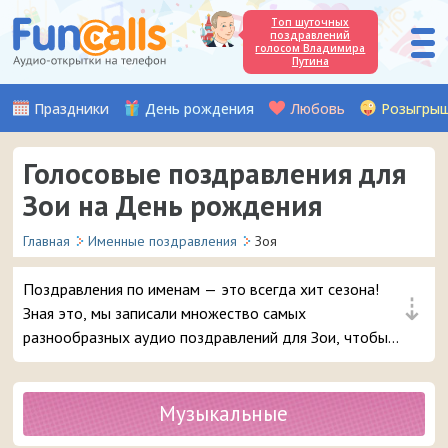
Топ шуточных
поздравлений
голосом Владимира
Путина
Праздники
День рождения
Любовь
Розыгры
Голосовые поздравления для
Зои на День рождения
Главная
Именные поздравления
Зоя
Поздравления по именам — это всегда хит сезона!
⇣
Зная это, мы записали множество самых
разнообразных аудио поздравлений для Зои, чтобы
вы могли с выдумкой поздравить с Днём рождения
вашу подругу, любимую женщину или знакомую
девочку с таким именем. Выбирайте самое красивое
Музыкальные
голосовое поздравление и в 3 клика отправляйте его