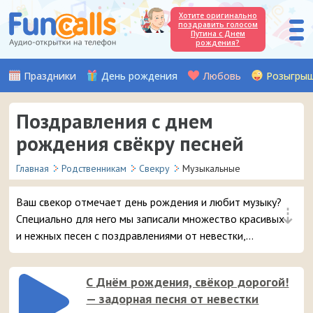
Хотите оригинально
поздравить голосом
Путина с Днем
рождения?
Праздники
День рождения
Любовь
Розыгры
Поздравления с днем
рождения свёкру песней
Главная
Родственникам
Свекру
Музыкальные
Ваш свекор отмечает день рождения и любит музыку?
⇣
Специально для него мы записали множество красивых
и нежных песен с поздравлениями от невестки,
которые можно отправить на мобильный телефон
имениннику.
С Днём рождения, свёкор дорогой!
— задорная песня от невестки