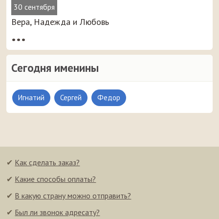
30 сентября
Вера, Надежда и Любовь
•••
Сегодня именины
Игнатий
Сергей
Федор
✔
Как сделать заказ?
✔
Какие способы оплаты?
✔
В какую страну можно отправить?
✔
Был ли звонок адресату?