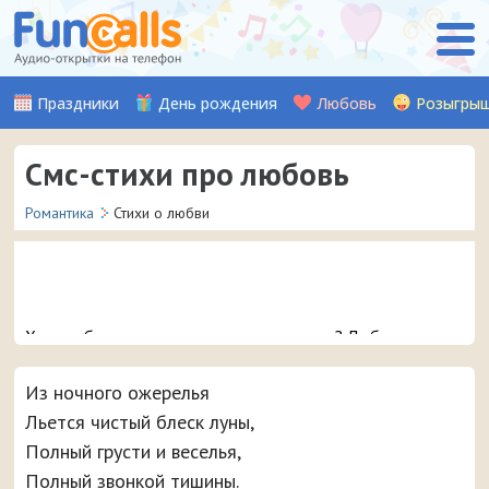
Праздники
День рождения
Любовь
Розыгры
Смс-стихи про любовь
Романтика
Стихи о любви
Хотите больше романтики в отношениях? Любому
человеку будет приятно, если на его телефон придет
романтическое смс в стихах со словами любви.
Из ночного ожерелья
Выбирайте и отправляйте!
Льется чистый блеск луны,
Полный грусти и веселья,
Полный звонкой тишины.