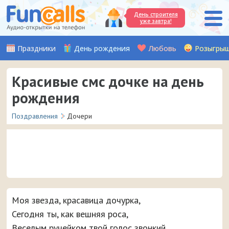
День строителя
уже завтра!
Праздники
День рождения
Любовь
Розыгры
Красивые смс дочке на день
рождения
Поздравления
Дочери
Специально ко дню рождения вашей дочки наши
авторы придумали и написали кучу красивых смс с
Моя звезда, красавица дочурка,
поздравлениями, которые можно отправить на
мобильный телефон прямо с сайта.
Сегодня ты, как вешняя роса,
Веселым ручейком твой голос звонкий