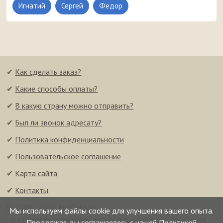
Игнатий
Сергей
Федор
✔
Как сделать заказ?
✔
Какие способы оплаты?
✔
В какую страну можно отправить?
✔
Был ли звонок адресату?
✔
Политика конфиденциальности
✔
Пользовательское соглашение
✔
Карта сайта
✔
Контакты
© 2008–2026 FunCalls.ru
Мы используем файлы cookie для улучшения вашего опыта.
На странице размещены авторские материалы. Мы будем
Продолжая, вы соглашаетесь с нашей
Политикой