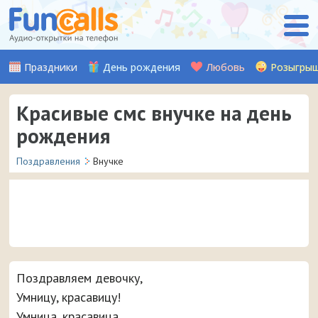
Праздники
День рождения
Любовь
Розыгры
Красивые смс внучке на день
рождения
Поздравления
Внучке
Специально ко дню рождения вашей внучки наши
авторы придумали и написали кучу красивых смс с
Поздравляем девочку,
поздравлениями, которые можно отправить на
мобильный телефон прямо с сайта.
Умницу, красавицу!
Умница, красавица