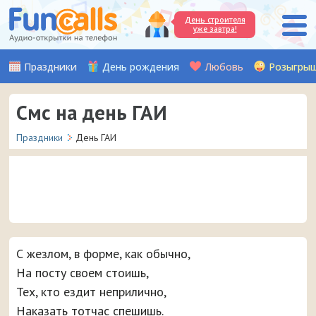
День строителя
уже завтра!
Праздники
День рождения
Любовь
Розыгры
Смс на день ГАИ
Праздники
День ГАИ
День ГАИ отмечается в России каждый год 3 июля.
Специально для всех владельцев полосатых палочек
С жезлом, в форме, как обычно,
наши авторы придумали и написали кучу красивых смс
с поздравлениями, которые можно отправить на
На посту своем стоишь,
мобильный телефон прямо с сайта.
Тех, кто ездит неприлично,
Наказать тотчас спешишь.