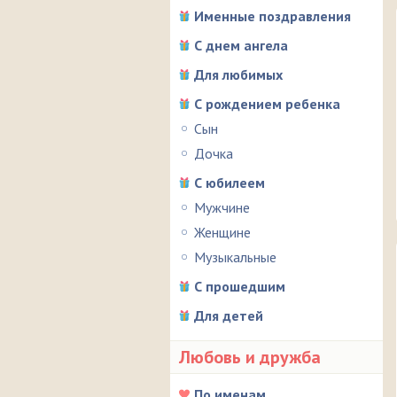
Именные поздравления
С днем ангела
Для любимых
С рождением ребенка
Сын
Дочка
С юбилеем
Мужчине
Женщине
Музыкальные
С прошедшим
Для детей
Любовь и дружба
По именам