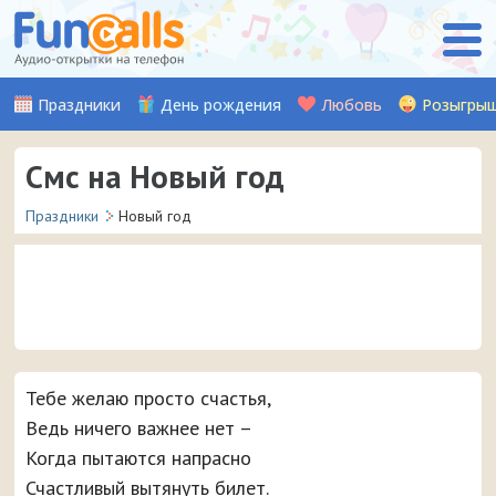
Праздники
День рождения
Любовь
Розыгры
Смс на Новый год
Праздники
Новый год
Специально на Новый 2021-й год наши авторы
придумали и написали кучу красивых смс с
Тебе желаю просто счастья,
поздравлениями, которые можно отправить на
мобильный телефон прямо с сайта.
Ведь ничего важнее нет –
Когда пытаются напрасно
Счастливый вытянуть билет.