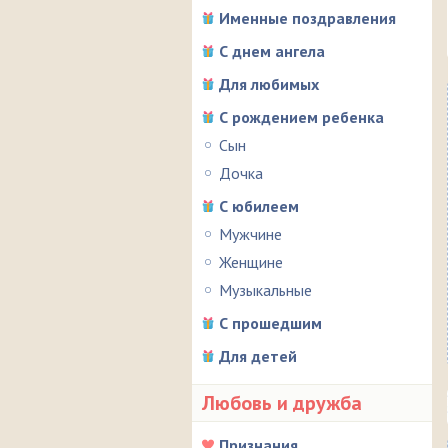
Именные поздравления
С днем ангела
Для любимых
С рождением ребенка
Сын
Дочка
С юбилеем
Мужчине
Женщине
Музыкальные
С прошедшим
Для детей
Любовь и дружба
Признания