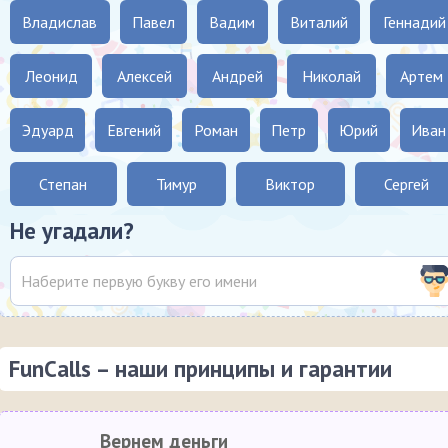
Владислав
Павел
Вадим
Виталий
Геннадий
Леонид
Алексей
Андрей
Николай
Артем
Эдуард
Евгений
Роман
Петр
Юрий
Иван
Степан
Тимур
Виктор
Сергей
Не угадали?
FunCalls – наши принципы и гарантии
Вернем деньги