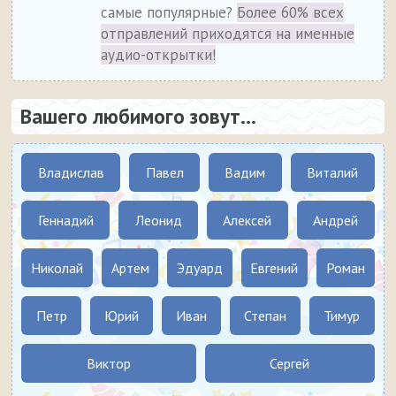
самые популярные?
Более 60% всех
отправлений приходятся на именные
аудио-открытки!
Вашего любимого зовут...
Владислав
Павел
Вадим
Виталий
Геннадий
Леонид
Алексей
Андрей
Николай
Артем
Эдуард
Евгений
Роман
Петр
Юрий
Иван
Степан
Тимур
Виктор
Сергей