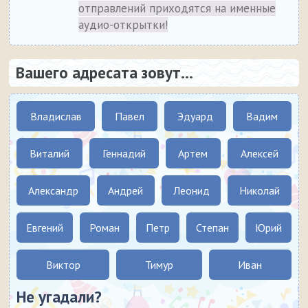
отправлений приходятся на именные
аудио-открытки!
Вашего адресата зовут...
Владислав
Павел
Эдуард
Вадим
Виталий
Геннадий
Артем
Алексей
Александр
Андрей
Леонид
Николай
Евгений
Роман
Петр
Степан
Юрий
Виктор
Тимур
Иван
Не угадали?