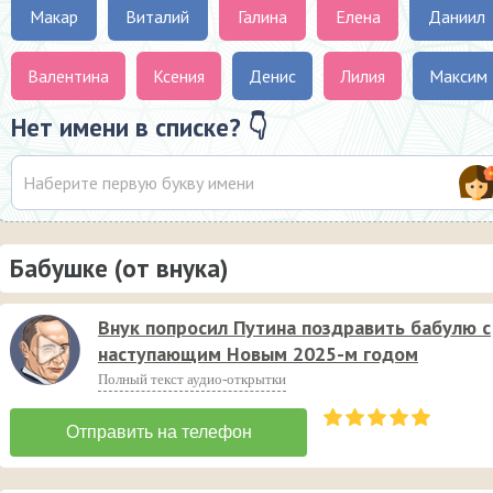
Макар
Виталий
Галина
Елена
Даниил
Валентина
Ксения
Денис
Лилия
Максим
Нет имени в списке? 👇
Бабушке (от внука)
Внук попросил Путина поздравить бабулю с
наступающим Новым 2025-м годом
Полный текст аудио-открытки