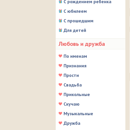
С рождением ребенка
С юбилеем
С прошедшим
Для детей
Любовь и дружба
По именам
Признания
Прости
Свадьба
Прикольные
Скучаю
Музыкальные
Дружба