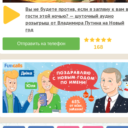
Вы не будете против, если я загляну к вам 
гости этой ночью? — шуточный аудио
розыгрыш от Владимира Путина на Новый
год
168