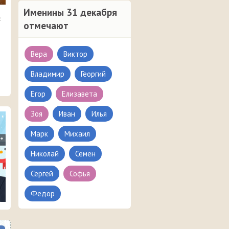
Именины 31 декабря
в
отмечают
Вера
Виктор
Владимир
Георгий
Егор
Елизавета
Зоя
Иван
Илья
Марк
Михаил
Николай
Семен
Сергей
Софья
Федор