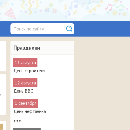
Праздники
11 августа
День строителя
12 августа
День ВВС
и
1 сентября
День нефтяника
•••