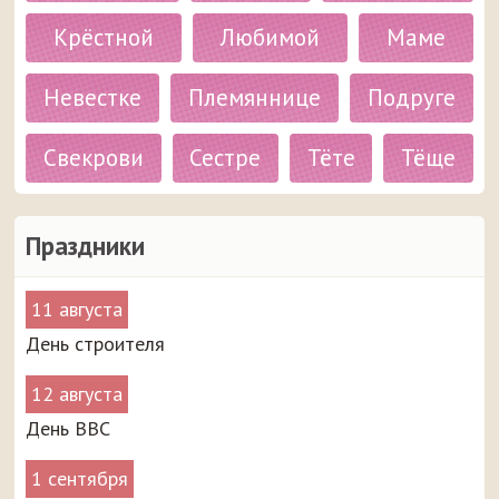
Крёстной
Любимой
Маме
Невестке
Племяннице
Подруге
Свекрови
Сестре
Тёте
Тёще
Праздники
11 августа
День строителя
12 августа
День ВВС
1 сентября