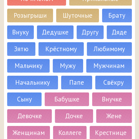
Розыгрыши
Шуточные
Брату
Внуку
Дедушке
Другу
Дяде
Зятю
Крёстному
Любимому
Мальчику
Мужу
Мужчинам
Начальнику
Папе
Свёкру
Сыну
Бабушке
Внучке
Девочке
Дочке
Жене
Женщинам
Коллеге
Крестнице