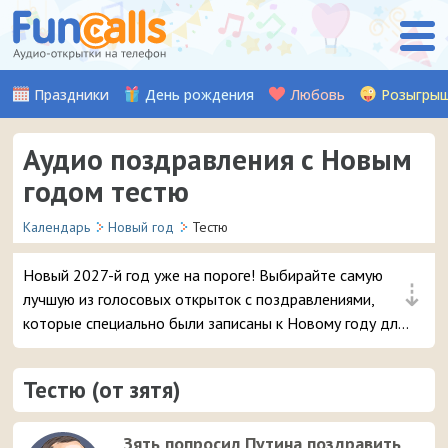
Праздники
День рождения
Любовь
Розыгры
Аудио поздравления с Новым
годом тестю
Календарь
Новый год
Тестю
Новый 2027-й год уже на пороге! Выбирайте самую
⇣
лучшую из голосовых открыток с поздравлениями,
которые специально были записаны к Новому году для
вашего дорогого тестя от лица зятя, и отправляйте её
прямо с сайта на мобильный телефон.
Тестю (от зятя)
Зять попросил Путина поздравить