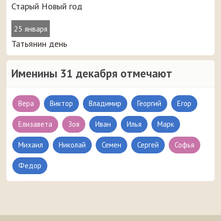
Старый Новый год
25 января
Татьянин день
Именины 31 декабря отмечают
Вера
Виктор
Владимир
Георгий
Егор
Елизавета
Зоя
Иван
Илья
Марк
Михаил
Николай
Семен
Сергей
Софья
Федор