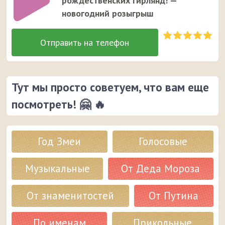
рождественских гирлянд! —
новогодний розыгрыш
Тут мы просто советуем, что вам еще
посмотреть! 🤗 🔥
Год Змеи
Голосовые
Музыкальные
От Деда Мороза
От знаменитостей
От Путина
По именам
Прикольные