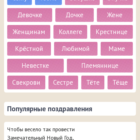
Девочке
Дочке
Жене
Женщинам
Коллеге
Крестнице
Крёстной
Любимой
Маме
Невестке
Племяннице
Свекрови
Сестре
Тёте
Тёще
Популярные поздравления
Чтобы весело так провести
Замечательный Новый Год,