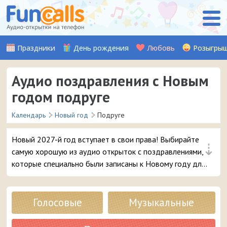
Праздники
День рождения
Любовь
Розыгры
Аудио поздравления с Новым
годом подруге
Календарь
Новый год
Подруге
Новый 2027-й год вступает в свои права! Выбирайте
⇣
самую хорошую из аудио открыток с поздравлениями,
которые специально были записаны к Новому году для
вашей подруги, и отправляйте её прямо с сайта на
мобильный телефон.
Голосовые
Музыкальные