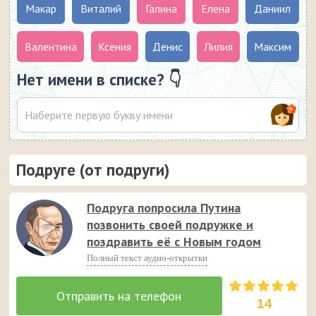
Макар
Виталий
Галина
Елена
Даниил
Валентина
Ксения
Денис
Лилия
Максим
Нет имени в списке? 👇
Подруге (от подруги)
Подруга попросила Путина
позвонить своей подружке и
поздравить её с Новым годом
Полный текст аудио-открытки
14