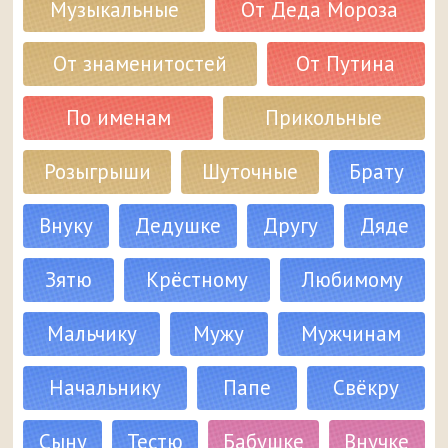
Музыкальные
От Деда Мороза
От знаменитостей
От Путина
По именам
Прикольные
Розыгрыши
Шуточные
Брату
Внуку
Дедушке
Другу
Дяде
Зятю
Крёстному
Любимому
Мальчику
Мужу
Мужчинам
Начальнику
Папе
Свёкру
Сыну
Тестю
Бабушке
Внучке