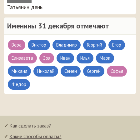
Татьянин день
Именины 31 декабря отмечают
Вера
Виктор
Владимир
Георгий
Егор
Елизавета
Зоя
Иван
Илья
Марк
Михаил
Николай
Семен
Сергей
Софья
Федор
✔
Как сделать заказ?
✔
Какие способы оплаты?