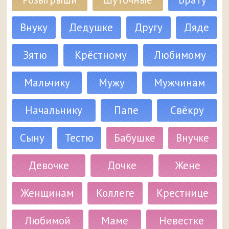
Внуку
Дедушке
Другу
Дяде
Зятю
Крёстному
Любимому
Мальчику
Мужу
Мужчинам
Начальнику
Папе
Свёкру
Сыну
Тестю
Бабушке
Внучке
Девочке
Дочке
Жене
Женщинам
Коллеге
Крестнице
Любимой
Маме
Невестке