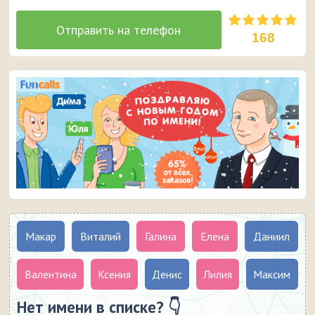
168
Макар
Виталий
Галина
Елена
Даниил
Валентина
Ксения
Денис
Лилия
Максим
Нет имени в списке? 👇