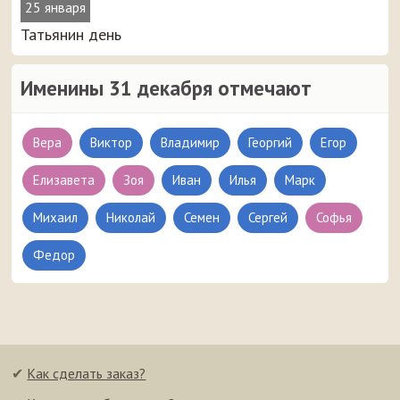
25 января
Татьянин день
Именины 31 декабря отмечают
Вера
Виктор
Владимир
Георгий
Егор
Елизавета
Зоя
Иван
Илья
Марк
Михаил
Николай
Семен
Сергей
Софья
Федор
✔
Как сделать заказ?