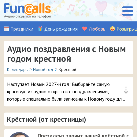
Праздники
День рождения
Любовь
Розыгры
Аудио поздравления с Новым
годом крестной
Календарь
Новый год
Крёстной
Наступает Новый 2027-й год! Выбирайте самую
⇣
красивую из аудио открыток с поздравлениями,
которые специально были записаны к Новому году для
вашей крестной, и отправляйте её прямо с сайта на
мобильный телефон родному вам человеку.
Крёстной (от крестницы)
Президент звонит вашей крёстной с