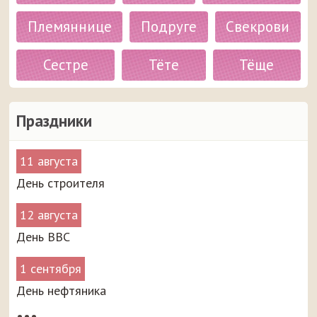
Племяннице
Подруге
Свекрови
Сестре
Тёте
Тёще
Праздники
11 августа
День строителя
12 августа
День ВВС
1 сентября
День нефтяника
•••