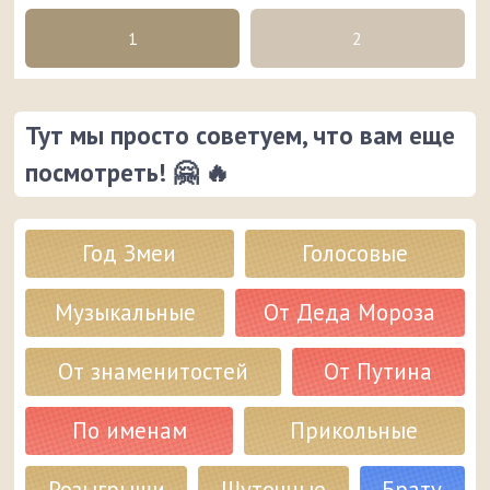
1
2
Тут мы просто советуем, что вам еще
посмотреть! 🤗 🔥
Год Змеи
Голосовые
Музыкальные
От Деда Мороза
От знаменитостей
От Путина
По именам
Прикольные
Розыгрыши
Шуточные
Брату