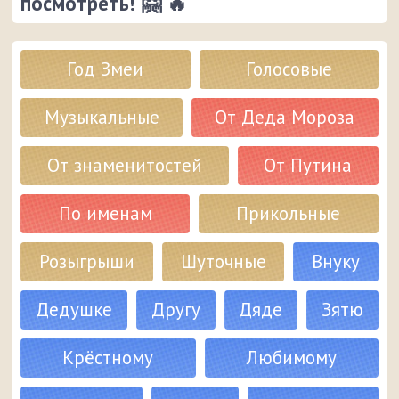
посмотреть! 🤗 🔥
Год Змеи
Голосовые
Музыкальные
От Деда Мороза
От знаменитостей
От Путина
По именам
Прикольные
Розыгрыши
Шуточные
Внуку
Дедушке
Другу
Дяде
Зятю
Крёстному
Любимому