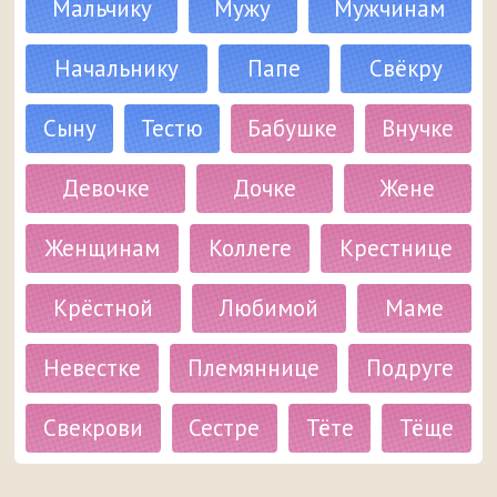
Мальчику
Мужу
Мужчинам
Начальнику
Папе
Свёкру
Сыну
Тестю
Бабушке
Внучке
Девочке
Дочке
Жене
Женщинам
Коллеге
Крестнице
Крёстной
Любимой
Маме
Невестке
Племяннице
Подруге
Свекрови
Сестре
Тёте
Тёще