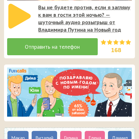
Вы не будете против, если я загляну
к вам в гости этой ночью? —
шуточный аудио розыгрыш от
Владимира Путина на Новый год
168
Макар
Виталий
Галина
Елена
Даниил