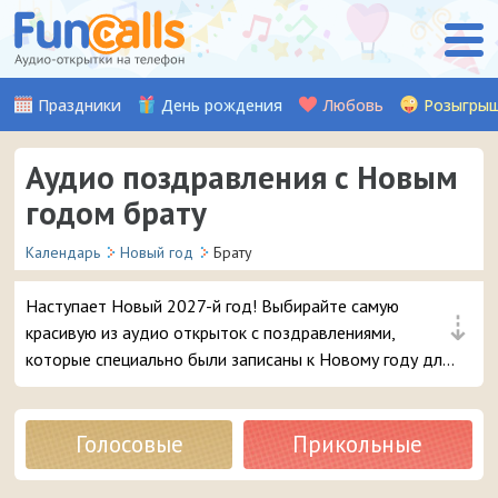
Праздники
День рождения
Любовь
Розыгры
Аудио поздравления с Новым
годом брату
Календарь
Новый год
Брату
Наступает Новый 2027-й год! Выбирайте самую
⇣
красивую из аудио открыток с поздравлениями,
которые специально были записаны к Новому году для
вашего брата, и отправляйте её прямо с сайта на
мобильный телефон родному вам человеку.
Голосовые
Прикольные