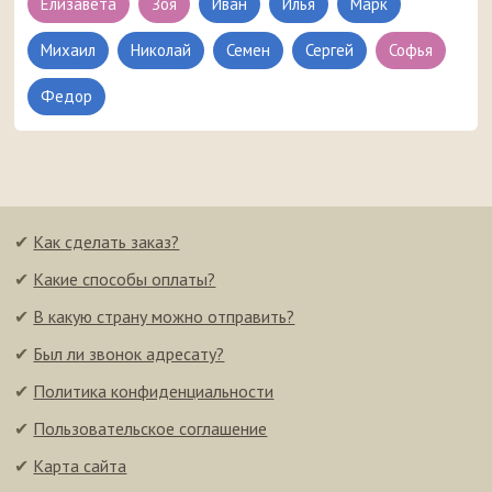
Елизавета
Зоя
Иван
Илья
Марк
Михаил
Николай
Семен
Сергей
Софья
Федор
✔
Как сделать заказ?
✔
Какие способы оплаты?
✔
В какую страну можно отправить?
✔
Был ли звонок адресату?
✔
Политика конфиденциальности
✔
Пользовательское соглашение
✔
Карта сайта