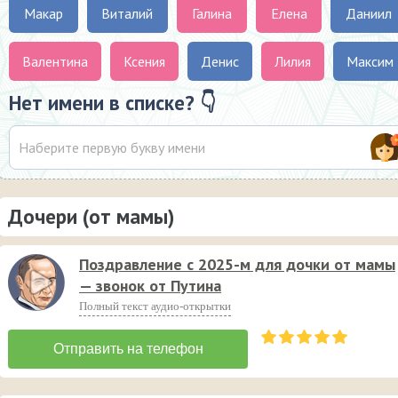
Макар
Виталий
Галина
Елена
Даниил
Валентина
Ксения
Денис
Лилия
Максим
Нет имени в списке? 👇
Дочери (от мамы)
Поздравление с 2025-м для дочки от мамы
— звонок от Путина
Полный текст аудио-открытки