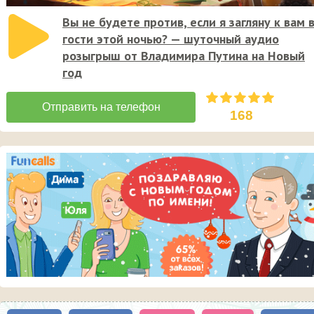
Вы не будете против, если я загляну к вам 
гости этой ночью? — шуточный аудио
розыгрыш от Владимира Путина на Новый
год
168