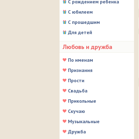
С рождением ребенка
С юбилеем
С прошедшим
Для детей
Любовь и дружба
По именам
Признания
Прости
Свадьба
Прикольные
Скучаю
Музыкальные
Дружба