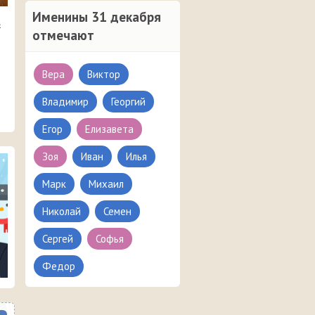
Именины 31 декабря
в
отмечают
Вера
Виктор
Владимир
Георгий
Егор
Елизавета
Зоя
Иван
Илья
Марк
Михаил
Николай
Семен
Сергей
Софья
Федор