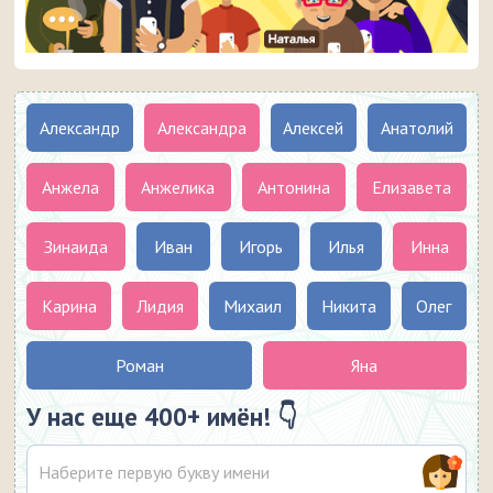
Александр
Александра
Алексей
Анатолий
Анжела
Анжелика
Антонина
Елизавета
Зинаида
Иван
Игорь
Илья
Инна
Карина
Лидия
Михаил
Никита
Олег
Роман
Яна
У нас еще 400+ имён! 👇