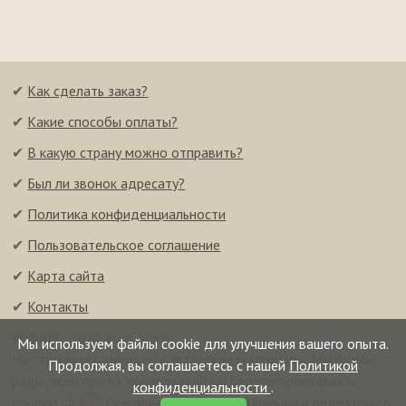
✔
Как сделать заказ?
✔
Какие способы оплаты?
✔
В какую страну можно отправить?
✔
Был ли звонок адресату?
✔
Политика конфиденциальности
✔
Пользовательское соглашение
✔
Карта сайта
✔
Контакты
© 2008–2026 FunCalls.ru
Мы используем файлы cookie для улучшения вашего опыта.
На странице размещены авторские материалы. Мы будем
Продолжая, вы соглашаетесь с нашей
Политикой
рады, если при их копировании вы будете проставлять
конфиденциальности
.
ссылку! 😉
Everonvax — центр вакцинации и педиатрии в