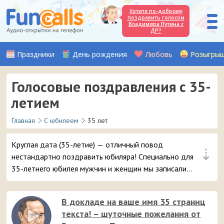
Хотите по-доброму
поздравить голосом
Владимира Путина с
ДР?
Праздники
День рождения
Любовь
Розыгры
Голосовые поздравления с 35-
летием
Главная
С юбилеем
35 лет
Круглая дата (35-летие) — отличный повод
⇣
нестандартно поздравить юбиляра! Специально для
35-летнего юбилея мужчин и женщин мы записали
множество красивых аудио поздравлений, которые
можно отправить на смартфон в виде звонка.
В докладе на ваше имя 35 страниц
текста! – шуточные пожелания от