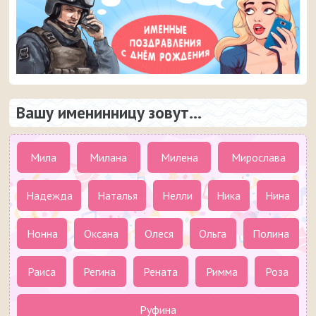
Вашу именинницу зовут...
Мила
Милана
Милена
Мирослава
Надежда
Наталья
Нелли
Ника
Нина
Нонна
Оксана
Олеся
Ольга
Полина
Раиса
Регина
Рената
Римма
Роза
Руфина