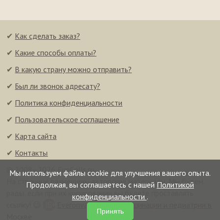
✔
Как сделать заказ?
✔
Какие способы оплаты?
✔
В какую страну можно отправить?
✔
Был ли звонок адресату?
✔
Политика конфиденциальности
✔
Пользовательское соглашение
✔
Карта сайта
✔
Контакты
© 2008–2026 FunCalls.ru
Мы используем файлы cookie для улучшения вашего опыта.
На странице размещены авторские материалы. Мы будем
Продолжая, вы соглашаетесь с нашей
Политикой
рады, если при их копировании вы будете проставлять
конфиденциальности
.
ссылку! 😉
Everonvax — центр вакцинации и педиатрии в
Принять
Москве