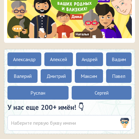
Александр
Алексей
Андрей
Вадим
Валерий
Дмитрий
Максим
Павел
Руслан
Сергей
У нас еще 200+ имён! 👇