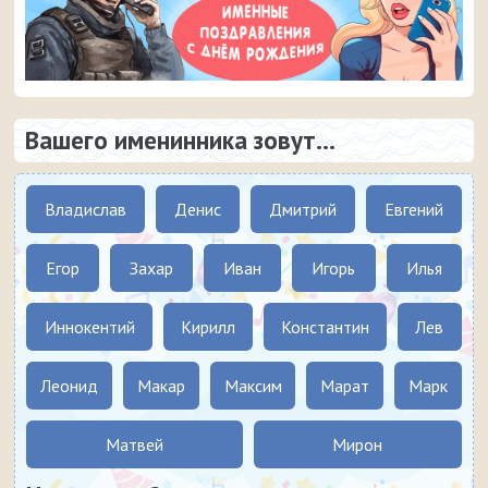
Вашего именинника зовут...
Владислав
Денис
Дмитрий
Евгений
Егор
Захар
Иван
Игорь
Илья
Иннокентий
Кирилл
Константин
Лев
Леонид
Макар
Максим
Марат
Марк
Матвей
Мирон