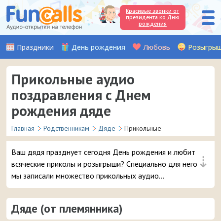
Красивые звонки от
президента ко Дню
рождения
Праздники
День рождения
Любовь
Розыгры
Прикольные аудио
поздравления с Днем
рождения дяде
Главная
Родственникам
Дяде
Прикольные
Ваш дядя празднует сегодня День рождения и любит
⇣
всяческие приколы и розыгрыши? Специально для него
мы записали множество прикольных аудио
поздравлений от племянницы или племянника, которые
можно отправить на мобильный телефон дорогому
Дяде (от племянника)
дяде.