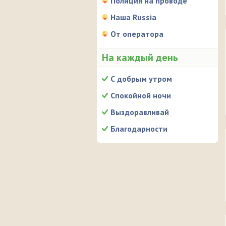
Полиция на проводе
Наша Russia
От оператора
На каждый день
С добрым утром
Спокойной ночи
Выздоравливай
Благодарности