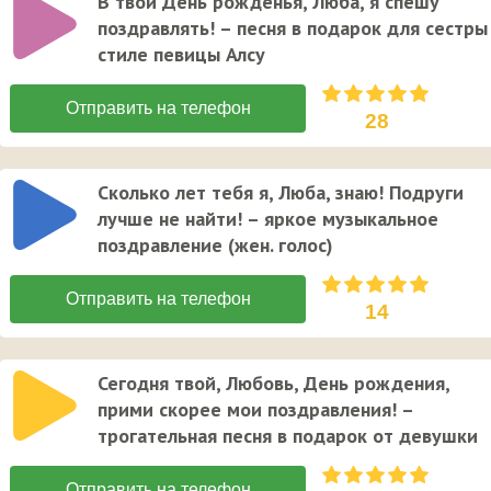
В твой День рожденья, Люба, я спешу
поздравлять! – песня в подарок для сестры
стиле певицы Алсу
28
Сколько лет тебя я, Люба, знаю! Подруги
лучше не найти! – яркое музыкальное
поздравление (жен. голос)
14
Сегодня твой, Любовь, День рождения,
прими скорее мои поздравления! –
трогательная песня в подарок от девушки