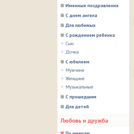
Именные поздравления
С днем ангела
Для любимых
С рождением ребенка
Сын
Дочка
С юбилеем
Мужчине
Женщине
Музыкальные
С прошедшим
Для детей
Любовь и дружба
По именам