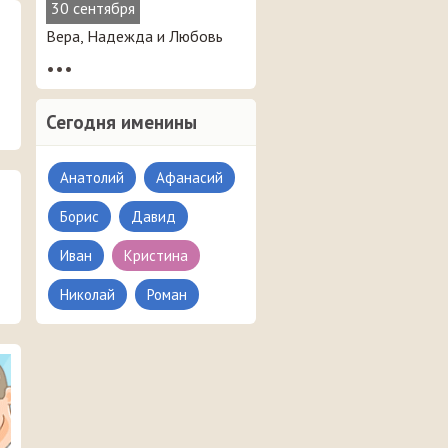
30 сентября
Вера, Надежда и Любовь
•••
Сегодня именины
Анатолий
Афанасий
Борис
Давид
Иван
Кристина
Николай
Роман