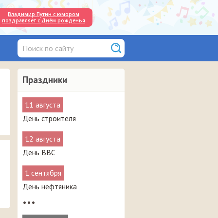
Владимир Путин с юмором
поздравляет с Днём рожденья
Праздники
11 августа
День строителя
12 августа
День ВВС
1 сентября
День нефтяника
•••