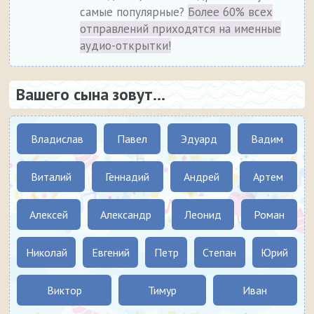
самые популярные?
Более 60% всех
отправлений приходятся на именные
аудио-открытки!
Вашего сына зовут...
Владислав
Павел
Эдуард
Вадим
Виталий
Геннадий
Андрей
Артем
Алексей
Александр
Леонид
Роман
Николай
Евгений
Петр
Степан
Юрий
Виктор
Тимур
Иван