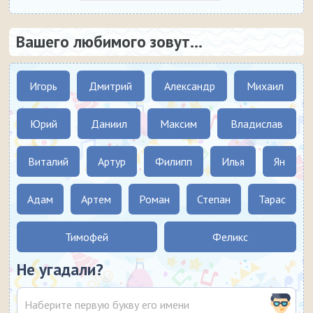
Вашего любимого зовут...
Игорь
Дмитрий
Александр
Михаил
Юрий
Даниил
Максим
Владислав
Виталий
Артур
Филипп
Илья
Ян
Адам
Артем
Роман
Степан
Тарас
Тимофей
Феликс
Не угадали?