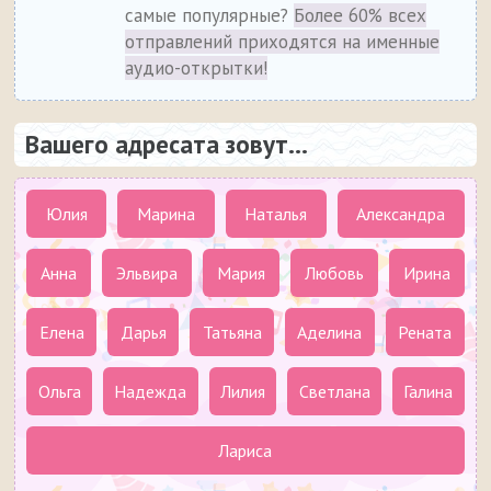
самые популярные?
Более 60% всех
отправлений приходятся на именные
аудио-открытки!
Вашего адресата зовут...
Юлия
Марина
Наталья
Александра
Анна
Эльвира
Мария
Любовь
Ирина
Елена
Дарья
Татьяна
Аделина
Рената
Ольга
Надежда
Лилия
Светлана
Галина
Лариса