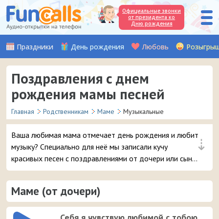
Официальные звонки
от президента ко
Дню рождения
Праздники
День рождения
Любовь
Розыгры
Поздравления с днем
рождения мамы песней
Главная
Родственникам
Маме
Музыкальные
Ваша любимая мама отмечает день рождения и любит
⇣
музыку? Специально для неё мы записали кучу
красивых песен с поздравлениями от дочери или сына,
которые можно отправить на мобильный телефон
имениннице.
Маме (от дочери)
Себя я чувствую любимой с тобою