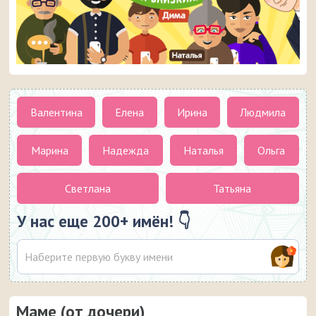
Валентина
Елена
Ирина
Людмила
Марина
Надежда
Наталья
Ольга
Светлана
Татьяна
У нас еще 200+ имён! 👇
Маме (от дочери)