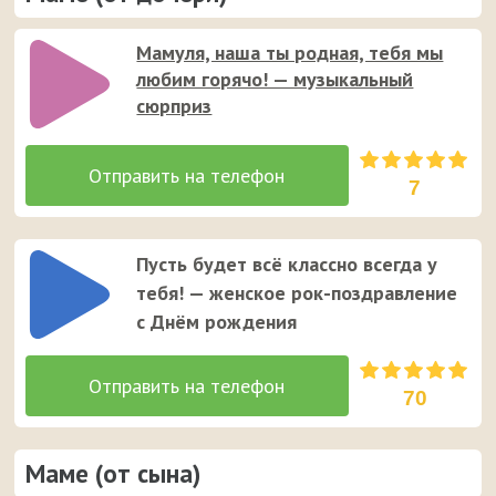
Мамуля, наша ты родная, тебя мы
любим горячо! — музыкальный
сюрприз
7
Пусть будет всё классно всегда у
тебя! — женское рок-поздравление
с Днём рождения
70
Маме (от сына)