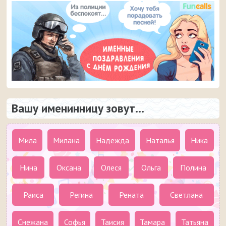
Вашу именинницу зовут...
Мила
Милана
Надежда
Наталья
Ника
Нина
Оксана
Олеся
Ольга
Полина
Раиса
Регина
Рената
Светлана
Снежана
Софья
Таисия
Тамара
Татьяна